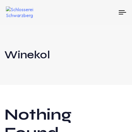
To
na
Winekol
Nothing